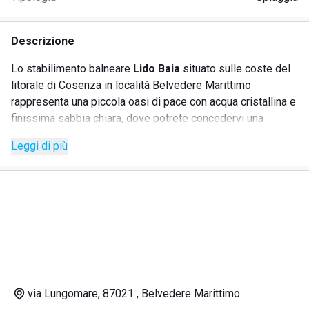
Descrizione
Lo stabilimento balneare
Lido Baia
situato sulle coste del
litorale di Cosenza in località Belvedere Marittimo
rappresenta una piccola oasi di pace con acqua cristallina e
finissima sabbia chiara, dove potrete concedervi una
vacanza all'insegna della serenità e del divertimento
Leggi di più
assieme a famiglia e amici.
Lo staff preparato e gentile saprà accogliervi con grande
professionalità e vi offrirà una serie di servizi che vi
faranno subito sentire a casa.
Lido Baia, infatti, mette a disposizione dei propri clienti: il
noleggio di ombrelloni e lettini
in riva al mare con
possibilità di formula giornaliera o settimanale, la
possibilità di usufruire di servizi igienici sempre puliti e
muniti di
docce calde
funzionanti a gettone e il servizio di
via Lungomare, 87021 , Belvedere Marittimo
primo soccorso sempre presente in spiaggia durante la