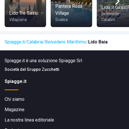
l'Anfiteatro di Belvedere Marittimo e il Feudo delle
Pantera Rosa
Lido Il Giraso
Fontanelle.
Lido Tre Sassi
Village
Belmonte
Villapiana
Scalea
Calabro
COME RAGGIUNGERE LIDO BAIA
Lido Baia è facilmente raggiungibile
in auto
imboccando
Spiagge.it
Calabria
Belvedere Marittimo
Lido Baia
l'uscita dell'autostrada al casello di Lagonegro Nord e
proseguendo lungo la strada statale Tirrenia fino a
Spiagge.it è una soluzione Spiagge Srl
raggiungere il lungomare del lido dove sono disponibili
diverse
zone di parcheggio
.
Società del
Gruppo Zucchetti
Spiagge.it
Chi siamo
Magazine
La nostra linea editoriale