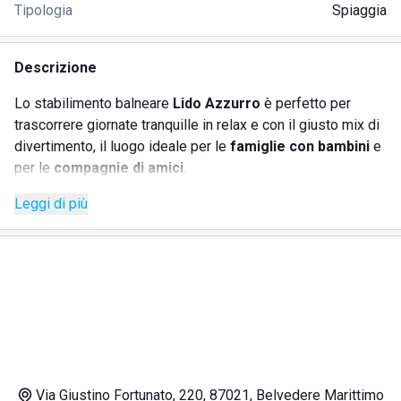
Tipologia
Spiaggia
Descrizione
Lo stabilimento balneare
Lido Azzurro
è perfetto per
trascorrere giornate tranquille in relax e con il giusto mix di
divertimento, il luogo ideale per le
famiglie con bambini
e
per le
compagnie di amici
.
Sulla
costa tirrenica della Calabria
, con un mare limpido e
Leggi di più
cristallino è la località insignita del riconoscimento di
Bandiera Blu
. Vicino c'è la possibilità di attraccare piccole
imbarcazioni e moto d'acqua per i turisti più sportivi, che si
concedono gite al largo.
Sulla lunga e ampia spiaggia si possono noleggiare
comodi lettini
, sdraio e ombrelloni e qui i piccoli ospiti
potranno giocare. Tutta la zona è coperta dal servizio wifi
gratuito e sono disponibili docce con acqua fredda e calda.
Il
personale giovane e simpatico
renderà il soggiorno
Via Giustino Fortunato, 220, 87021, Belvedere Marittimo