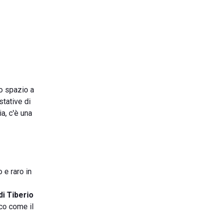
o spazio a
stative di
a, c'è una
o e raro in
 di
Tiberio
ico come il