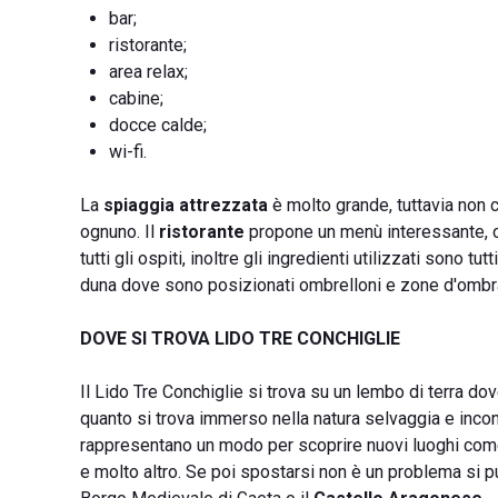
bar;
ristorante;
area relax;
cabine;
docce calde;
wi-fi.
La
spiaggia attrezzata
è molto grande, tuttavia non 
ognuno. Il
ristorante
propone un menù interessante, con
tutti gli ospiti, inoltre gli ingredienti utilizzati sono tutt
duna dove sono posizionati ombrelloni e zone d'ombra
DOVE SI TROVA LIDO TRE CONCHIGLIE
Il Lido Tre Conchiglie si trova su un lembo di terra dov
quanto si trova immerso nella natura selvaggia e incont
rappresentano un modo per scoprire nuovi luoghi co
e molto altro. Se poi spostarsi non è un problema si p