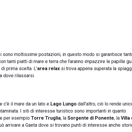
ci sono moltissime postazioni, in questo modo si garantisce tant
 tanti piatti di mare e terra che faranno impazzire le papille gu
i di prima scelta. L'
area relax
si trova appena superata la spiaggi
 dove rilassarsi.
e c'è il mare da un lato e
Lago Lungo
dall'altro, ciò lo rende unic
aminata. I siti di interesse turistico sono importanti in quanto
me per esempio
Torre Truglia
, la
Sorgente di Ponente
, la
Villa
uò arrivare a Gaeta dove si trovano punti di interesse anche stor