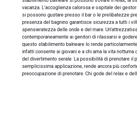
stabilimento balneare si possono trovare il relax, la tra
vacanza. L'accoglienza calorosa e ospitale dei gestori 
si possono gustare presso il bar o le prelibatezze pr
presenza del bagnino garantisce sicurezza a tutti i vil
spensieratezza delle onde e del mare. Un'attrezzatis
contemporaneamente ai genitori di rilassarsi e godere d
questo stabilimento balneare lo rende particolarmente
infatti consente ai giovani e a chi ama la vita notturna
del divertimento serale. La possibilità di prenotare il
semplicissima applicazione, rende ancora più conforte
preoccupazione di prenotare. Chi gode del relax e del