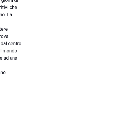
 giorni di
itivi che
mo. La
tere
trova
 dal centro
nel mondo
ie ad una
nno.