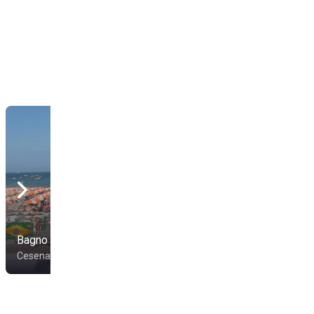
Bagno Veneto
Bagno Conti 39
Cesenatico
Cesenatico