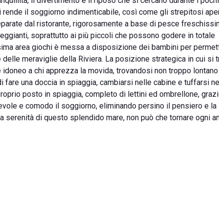
nquillità, il divertimento e il riposo che si cercano durante i pochi
rende il soggiorno indimenticabile, così come gli strepitosi aper
eparate dal ristorante, rigorosamente a base di pesce freschissi
leggianti, soprattutto ai più piccoli che possono godere in totale
sima area giochi è messa a disposizione dei bambini per permet
elle meraviglie della Riviera. La posizione strategica in cui si 
 idoneo a chi apprezza la movida, trovandosi non troppo lontano
 di fare una doccia in spiaggia, cambiarsi nelle cabine e tuffarsi 
 proprio posto in spiaggia, completo di lettini ed ombrellone, graz
vole e comodo il soggiorno, eliminando persino il pensiero e la
la serenità di questo splendido mare, non può che tornare ogni a