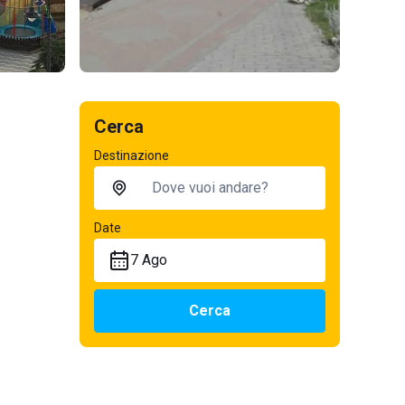
Cerca
Destinazione
Date
7 Ago
Cerca