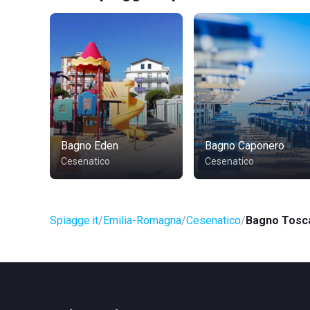
Bagno Eden
Bagno Caponero
Cesenatico
Cesenatico
Spiagge.it
Emilia-Romagna
Cesenatico
Bagno Tosc