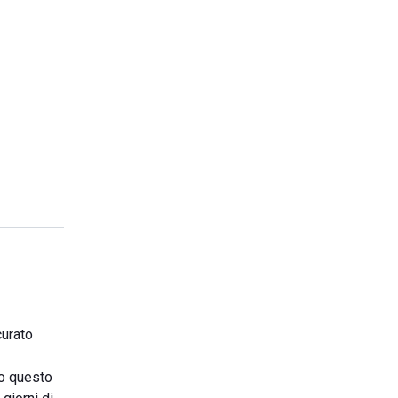
curato
so questo