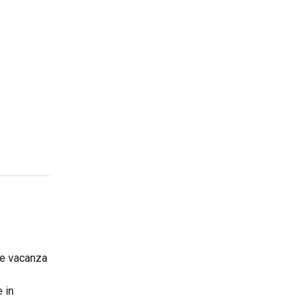
rie vacanza
 in