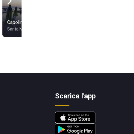
Sunset Beach Club
Capolinaro Beach
Ladispoli
Santa Marinella
Ladispoli
Scarica l'app