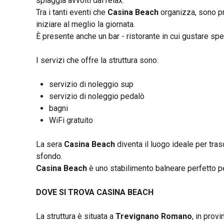
spiaggia avvolti dal relax.
Tra i tanti eventi che
Casina Beach
organizza, sono pr
iniziare al meglio la giornata.
È presente anche un bar - ristorante in cui gustare spe
I servizi che offre la struttura sono:
servizio di noleggio sup
servizio di noleggio pedalò
bagni
WiFi gratuito
La sera
Casina Beach
diventa il luogo ideale per tra
sfondo.
Casina Beach
è uno stabilimento balneare perfetto p
DOVE SI TROVA CASINA BEACH
La struttura è situata a
Trevignano Romano
, in provi