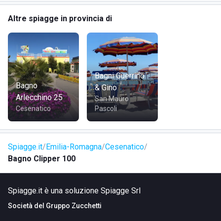
Altre spiagge in provincia di
Bagni Guerrino
Bagno
& Gino
Arlecchino 25
San Mauro
Cesenatico
Pascoli
Spiagge.it
Emilia-Romagna
Cesenatico
Bagno Clipper 100
Spiagge.it è una soluzione Spiagge Srl
Società del
Gruppo Zucchetti