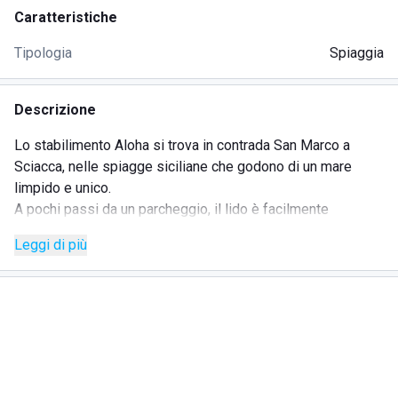
Caratteristiche
Tipologia
Spiaggia
Descrizione
Lo stabilimento Aloha si trova in contrada San Marco a
Sciacca, nelle spiagge siciliane che godono di un mare
limpido e unico.
A pochi passi da un parcheggio, il lido è facilmente
raggiungibile con i mezzi di trasporto e dispone di
Leggi di più
un'edicola per chi necessita del servizio.
La spiaggia si estende in lunghezza ed è attrezzata con
ombrelloni, lettini e sdraio per ogni esigenza.
Il lido Aloha dispone di campi da beach volley, area giochi
per bambini, cabine e docce calde.
Sono presenti bar e ristorante e la proposta riguarda
specialmente prodotti del mare e del territorio, con una