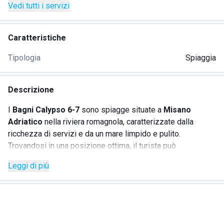
Vedi tutti i servizi
Caratteristiche
Tipologia
Spiaggia
Descrizione
I
Bagni Calypso 6-7
sono spiagge situate a
Misano
Adriatico
nella riviera romagnola, caratterizzate dalla
ricchezza di servizi e da un mare limpido e pulito.
Trovandosi in una posizione ottima, il turista può
soddisfare qualsiasi esigenza di alloggio, grazie alle tante
Leggi di più
strutture ricettive nei dintorni, quali hotel, camping,
residence e case vacanza. I Bagni Calypso 6-7 sono inoltre
vicini alle fermate dei
mezzi pubblici
, il che consente facili
spostamenti per arrivare ai numerosi ristoranti, trattorie,
pub e discoteche, luoghi essenziali per arricchire con gusto