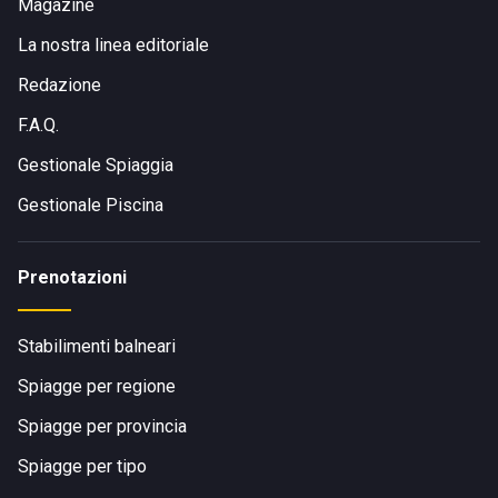
ma anche a piedi e in bici. In alternativa si posso sfruttare
Magazine
anche i mezzi pubblici.
La nostra linea editoriale
Redazione
F.A.Q.
Gestionale Spiaggia
Gestionale Piscina
Prenotazioni
Stabilimenti balneari
Spiagge per regione
Spiagge per provincia
Spiagge per tipo