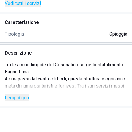
Vedi tutti i servizi
Caratteristiche
Tipologia
Spiaggia
Descrizione
Tra le acque limpide del Cesenatico sorge lo stabilimento
Bagno Luna.
A due passi dal centro di Forlì, questa struttura è ogni anno
meta di numerosi turisti e forlivesi. Tra i vari servizi messi
a disposizione dalla struttura troviamo spettacoli di
Leggi di più
animazione in spiaggia, adatti sia ai grandi che ai piccini,
un'area giochi attrezzata, campi da beach volley e da beach
soccer dove poter organizzare tornei, calcio balilla, area
ristoro (bar e ristorante), connessione Wi-Fi gratuita.
Lo stabilimento è pet friendly, dunque è consentito