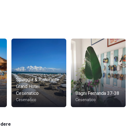
Spiaggia & Ristorante
Grand Hotel
Cesenatico
Bagni Fernanda 37-38
Cesenatico
Cesenatico
edere