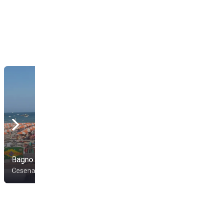
Bagno Veneto
Bagno Conti 39
Cesenatico
Cesenatico