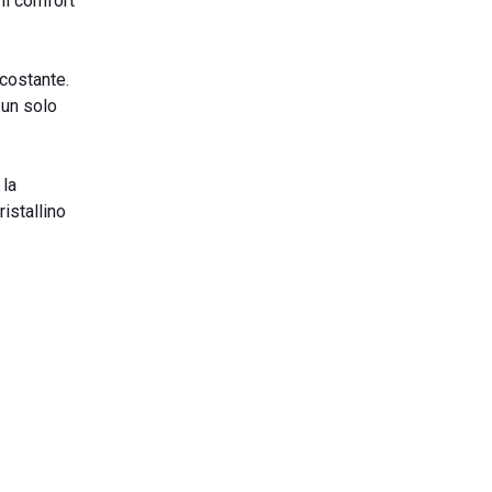
 il comfort
rcostante.
 un solo
 la
ristallino