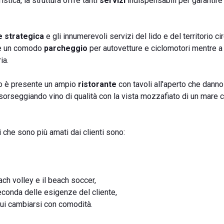
istica, la struttura offre tanti
servizi
indispensabili per garantire
e strategica
e gli innumerevoli servizi del lido e del territorio ci
are un comodo
parcheggio
per autovetture e ciclomotori mentre a
ia.
sso è presente un ampio
ristorante
con tavoli all'aperto che danno
e sorseggiando vino di qualità con la vista mozzafiato di un mare c
li che sono più amati dai clienti sono:
ach volley e il beach soccer,
seconda delle esigenze del cliente,
cui cambiarsi con comodità.