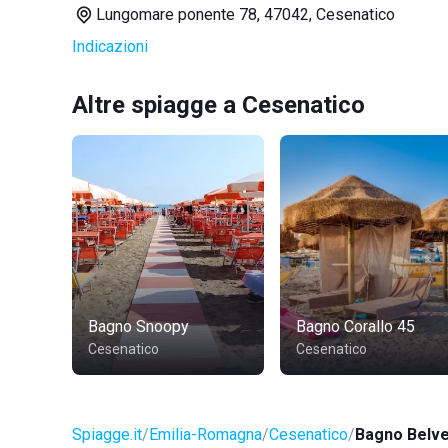
Lungomare ponente 78, 47042, Cesenatico
Indicazioni
Altre spiagge a Cesenatico
Bagno Snoopy
Bagno Corallo 45
Cesenatico
Cesenatico
Spiagge.it
Emilia-Romagna
Cesenatico
Bagno Belv