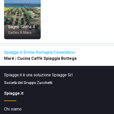
proviene da vicino, magari da un hotel o appartamento
residenziale. Per chi arriva in
automobile
, le opzioni
includono percorrere
Viale G. Carducci
impiegando circa
10 minuti per poco più di tre chilometri,
Via Roma
in circa 6
minuti per quasi 2,5 chilometri, o
Via G. Cecchini/Viale
Bagno Sirena 4
Cecchini e Via Roma
in circa 6 minuti.
Gatteo A Mare
Spiagge.it
Emilia-Romagna
Cesenatico
Maré | Cucina Caffè Spiaggia Bottega
Spiagge.it è una soluzione Spiagge Srl
Società del
Gruppo Zucchetti
Spiagge.it
Chi siamo