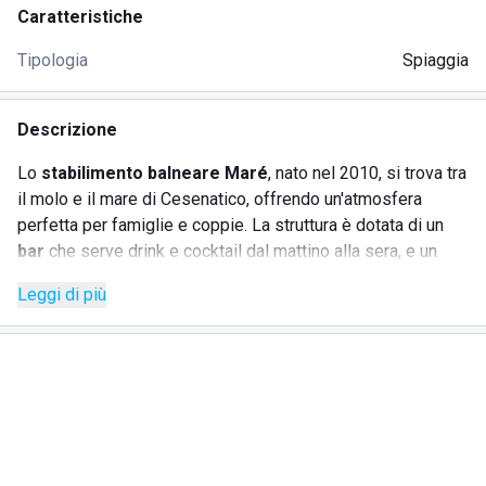
Caratteristiche
Tipologia
Spiaggia
Descrizione
Lo
stabilimento balneare Maré
, nato nel 2010, si trova tra
il molo e il mare di Cesenatico, offrendo un'atmosfera
perfetta per famiglie e coppie. La struttura è dotata di un
bar
che serve drink e cocktail dal mattino alla sera, e un
ristorante
che propone piatti di mare e terra con
Leggi di più
ingredienti freschi, il tutto accompagnato da vini pregiati. Il
complesso è ideale anche per prenotare e organizzare
eventi privati e aziendali, sfruttando la meravigliosa vista
sul mare.
SERVIZI