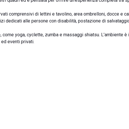
metri quadri ed è pensata per offrire un’esperienza completa tra s
vati comprensivi di lettini e tavolino, area ombrelloni, docce e c
vizi dedicati alle persone con disabilità, postazione di salvataggi
ere, come yoga, cyclette, zumba e massaggi shiatsu. L’ambiente è 
ed eventi privati.