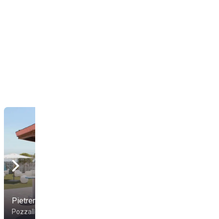
Pietrenere Beach
Red Sunset
Pozzallo
Scoglitti