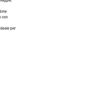
piaggia,
abine
o con
ideale per