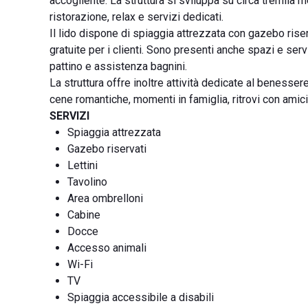
accogliente. La struttura si sviluppa su circa tremila 
ristorazione, relax e servizi dedicati.
Il lido dispone di spiaggia attrezzata con gazebo riser
gratuite per i clienti. Sono presenti anche spazi e ser
pattino e assistenza bagnini.
La struttura offre inoltre attività dedicate al beness
cene romantiche, momenti in famiglia, ritrovi con amici 
SERVIZI
Spiaggia attrezzata
Gazebo riservati
Lettini
Tavolino
Area ombrelloni
Cabine
Docce
Accesso animali
Wi-Fi
TV
Spiaggia accessibile a disabili