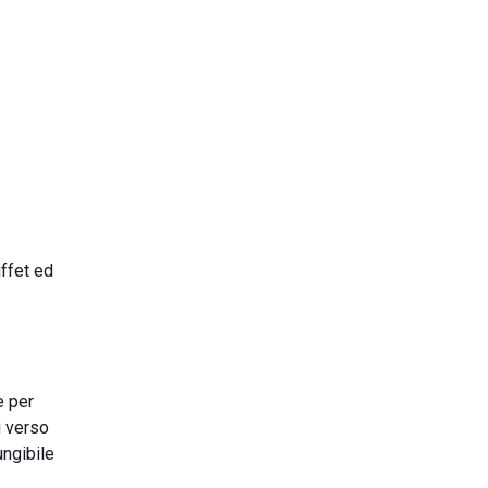
uffet ed
e per
i verso
ungibile