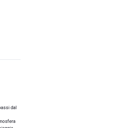
passi dal
tmosfera