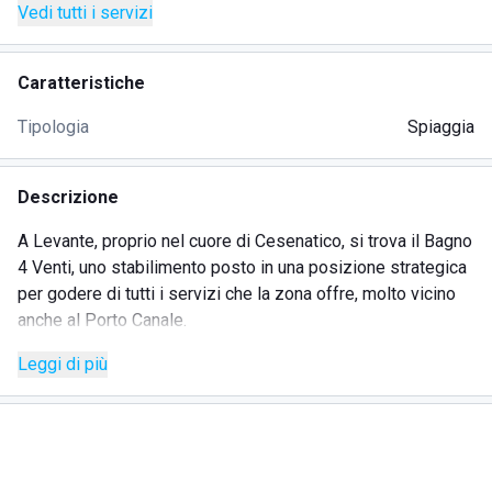
Vedi tutti i servizi
Caratteristiche
Tipologia
Spiaggia
Descrizione
A Levante, proprio nel cuore di Cesenatico, si trova il Bagno
4 Venti, uno stabilimento posto in una posizione strategica
per godere di tutti i servizi che la zona offre, molto vicino
anche al Porto Canale.
Ci troviamo nel centro della riviera romagnola, nota per il
Leggi di più
clima festoso e per l'ottima accoglienza, ma soprattutto per
l'ottima cucina a base di pesce fresco.
Il Bagno 4 Venti è conosciuto nella zona soprattutto per la
sua bellissima piscina semi olimpionica con dei fantastici
scivoli, con una forma molto particolare, perfetti per