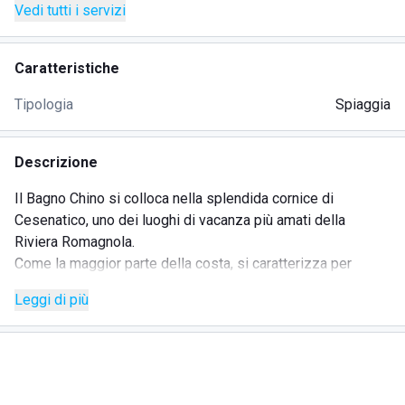
Vedi tutti i servizi
Caratteristiche
Tipologia
Spiaggia
Descrizione
Il Bagno Chino si colloca nella splendida cornice di
Cesenatico, uno dei luoghi di vacanza più amati della
Riviera Romagnola.
Come la maggior parte della costa, si caratterizza per
un'ampia distesa di sabbia fine dal tipico colore marrone,
Leggi di più
che permette di porre gli ombrelloni su più file lasciando un
discreto spazio tra loro, così da rispettare le norme per
combattere la diffusione del Covid e garantire agli ospiti
una certa privacy, soprattutto nel mese di agosto quando
l'affluenza è davvero notevole.