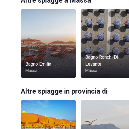
Altre spiagge a Massa
Bagno Ronchi Di
Bagno Emilia
Levante
Massa
Massa
Altre spiagge in provincia di