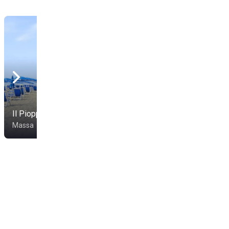
Il Pioppo
Bagno Fausto
Massa
Massa