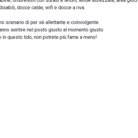
cabine, ombrelloni con sdraio e lettini, tende attrezzate, area gioch
disabili, docce calde, wifi e docce a riva.
no scenario di per sè allettante e coinvolgente.
aranno sentire nel posto giusto al momento giusto.
 in questo lido, non potrete più farne a meno!