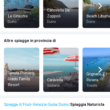
Canovella De
Le Ginestre
Zoppoli
Beach Liburni
Duino
Duino
Duino
Altre spiagge in provincia di
Tenuta Primero
Grignano 2 /
Grado Family
Caravella
Riviera
Resort
Sistiana
Trieste
Spiagge.it
Friuli-Venezia Giulia
Duino
Spiaggia Naturista