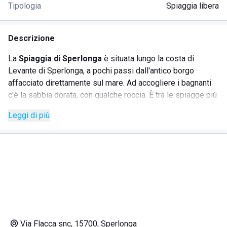
Tipologia
Spiaggia libera
Descrizione
La
Spiaggia di Sperlonga
è situata lungo la costa di
Levante di Sperlonga, a pochi passi dall'antico borgo
affacciato direttamente sul mare. Ad accogliere i bagnanti
c'è la sabbia dorata, con qualche roccia. È tra le spiagge più
belle d'Italia. Il luogo è contraddistinto da un fascino unico
Leggi di più
e selvaggio. Infatti la zona è l'unica del litorale a non avere
stabilimenti e ristoranti. Si tratta dell'ambiente ideale per
chi vuole essere
lontano dal caos
per godersi la massima
tranquillità in riva al mare, alternando la spiaggia
all'esplorazione delle tante attrazioni turistiche locali. I
cani
trovano libero accesso con i loro padroni e possono
contare su uno spazio adeguato per giocare e godersi la
giornata tra sabbia e acqua. La presenza di un
bar
consente
di rinfrescarsi con bibite e gelati oppure di fare uno
Via Flacca snc, 15700, Sperlonga