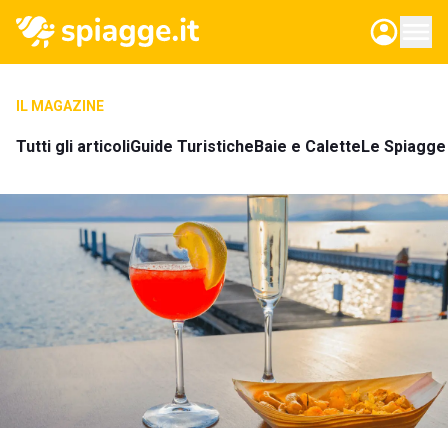
IL MAGAZINE
Tutti gli articoli
Guide Turistiche
Baie e Calette
Le Spiagge 