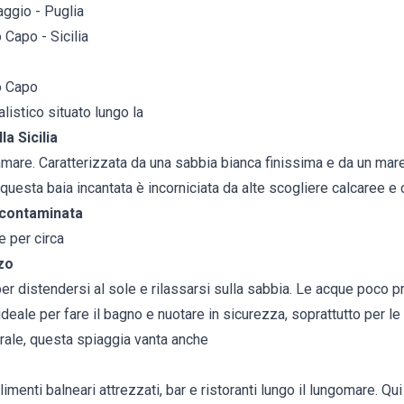
aggio - Puglia
 Capo - Sicilia
o Capo
alistico situato lungo la
a Sicilia
mmare. Caratterizzata da una sabbia bianca finissima e da un mare 
questa baia incantata è incorniciata da alte scogliere calcaree e
ncontaminata
e per circa
zo
er distendersi al sole e rilassarsi sulla sabbia. Le acque poco 
eale per fare il bagno e nuotare in sicurezza, soprattutto per le
urale, questa spiaggia vanta anche
bilimenti balneari attrezzati, bar e ristoranti lungo il lungomare. Qu