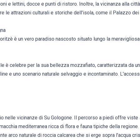
 e lettini, docce e punti di ristoro. Inoltre, la vicinanza alla citt
re le attrazioni culturali e storiche dell'isola, come il Palazzo de
gna
oritzè è un vero paradiso nascosto situato lungo la meravigliosa 
le è celebre per la sua bellezza mozzafiato, caratterizzata da u
lline e uno scenario naturale selvaggio e incontaminato. L'access
o nelle vicinanze di Su Gologone. Il percorso a piedi offre viste 
macchia mediterranea ricca di flora e fauna tipiche della regione.
e arco naturale di roccia calcarea che si erge sopra l'acqua cris