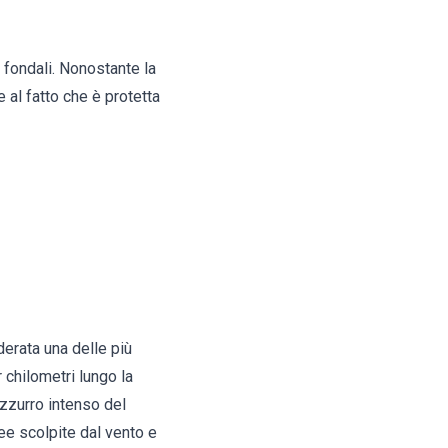
i fondali. Nonostante la
 al fatto che è protetta
derata una delle più
r chilometri lungo la
'azzurro intenso del
ee scolpite dal vento e