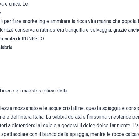
a e unica. Le
e
li per fare snorkeling e ammirare la ricca vita marina che popola 
loritzè conserva un'atmosfera tranquilla e selvaggia, grazie anche
Umanità dell'UNESCO.
labria
Tirreno e i maestosi rilievi della
llezza mozzafiato e le acque cristalline, questa spiaggia è consi
ne e dell'intera Italia. La sabbia dorata e finissima si estende pe
atori a distendersi al sole e a godersi il dolce dolce far niente. L
spettacolare con il bianco della spiaggia, mentre le rocce calcar