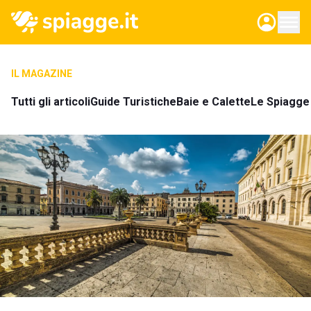
IL MAGAZINE
Tutti gli articoli
Guide Turistiche
Baie e Calette
Le Spiagge 