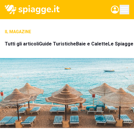
IL MAGAZINE
Tutti gli articoli
Guide Turistiche
Baie e Calette
Le Spiagge 