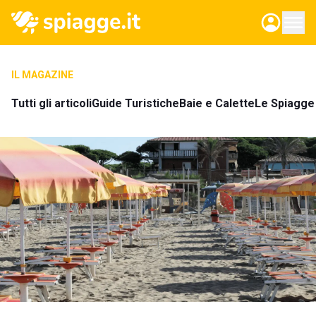
IL MAGAZINE
Tutti gli articoli
Guide Turistiche
Baie e Calette
Le Spiagge 