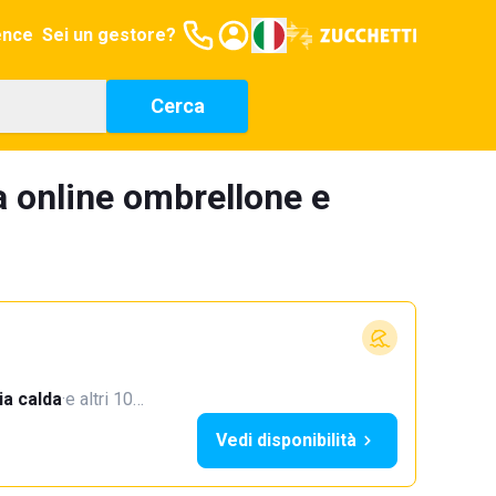
ence
Sei un gestore?
Cerca
a online ombrellone e
a calda
·
e altri 10…
Vedi disponibilità