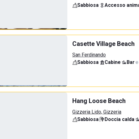
Sabbiosa
·
Accesso anima
Casette Village Beach
San Ferdinando
Sabbiosa
·
Cabine
·
Bar
·
e
Hang Loose Beach
Gizzeria Lido, Gizzeria
Sabbiosa
·
Doccia calda
·