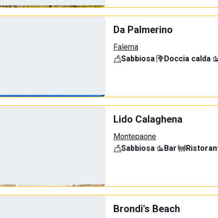
Da Palmerino
Falerna
Sabbiosa
·
Doccia calda
·
Lido Calaghena
Montepaone
Sabbiosa
·
Bar
·
Ristoran
Brondi's Beach