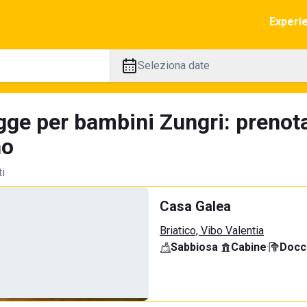
Experi
Seleziona date
gge per bambini Zungri: prenot
no
ti
Casa Galea
Briatico, Vibo Valentia
Sabbiosa
·
Cabine
·
Docci