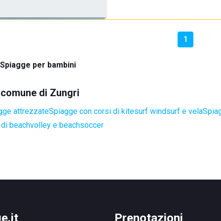
1
Spiagge per bambini
l comune di Zungri
gge attrezzate
Spiagge con corsi di kitesurf windsurf e vela
Spiag
di beachvolley e beachsoccer
e.it
Prenotazioni