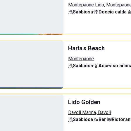
Montepaone Lido, Montepaon
Sabbiosa
·
Doccia calda
·
Haria's Beach
Montepaone
Sabbiosa
·
Accesso anima
Lido Golden
Davoli Marina, Davoli
Sabbiosa
·
Bar
·
Ristoran