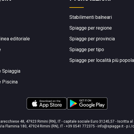
Stabilimenti balneari
Spiagge per regione
linea editoriale
Spiagge per provincia
e
Spiagge per tipo
Spiagge per località più popola
e Spiaggia
e Piscina
arecchiese 48, 47923 Rimini (RN), IT - capitale sociale Euro 31245,57 - Iscritta al
Via Flaminia 180, 47924 Rimini (RN), IT
-
+39 0541 772375
-
info@spiagge.it
- p.i