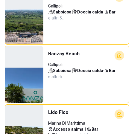
Gallipoli
Sabbiosa
·
Doccia calda
·
Bar
·
e altri 5…
Banzay Beach
Gallipoli
Sabbiosa
·
Doccia calda
·
Bar
·
e altri 6…
Lido Fico
Marina Di Marittima
Accesso animali
·
Bar
·