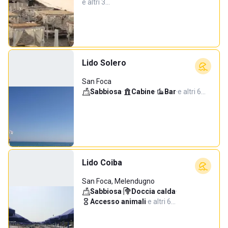
e altri 3…
Lido Solero
San Foca
Sabbiosa
·
Cabine
·
Bar
·
e altri 6…
Lido Coiba
San Foca, Melendugno
Sabbiosa
·
Doccia calda
·
Accesso animali
·
e altri 6…