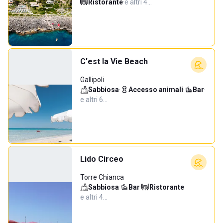
Ristorante
·
e altri 4…
C'est la Vie Beach
Gallipoli
Sabbiosa
·
Accesso animali
·
Bar
·
e altri 6…
Lido Circeo
Torre Chianca
Sabbiosa
·
Bar
·
Ristorante
·
e altri 4…