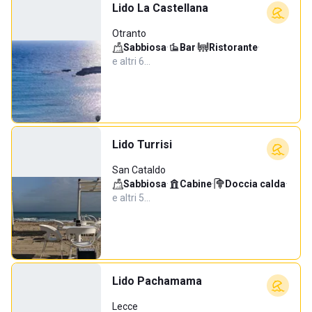
Lido La Castellana
Otranto
Sabbiosa
·
Bar
·
Ristorante
·
e altri 6…
Lido Turrisi
San Cataldo
Sabbiosa
·
Cabine
·
Doccia calda
·
e altri 5…
Lido Pachamama
Lecce