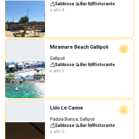
Sabbiosa
·
Bar
·
Ristorante
·
e altri 4…
Miramare Beach Gallipoli
Gallipoli
Sabbiosa
·
Bar
·
Ristorante
·
e altri 5…
Lido Le Canne
Padula Bianca, Gallipoli
Sabbiosa
·
Bar
·
Ristorante
·
e altri 5…