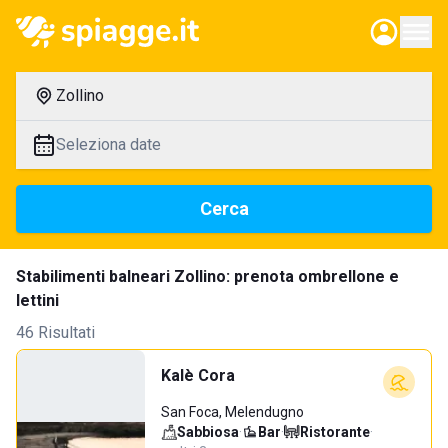
Zollino
Seleziona date
Cerca
Stabilimenti balneari Zollino: prenota ombrellone e
lettini
46 Risultati
Kalè Cora
San Foca, Melendugno
Sabbiosa
·
Bar
·
Ristorante
·