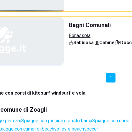
Bagni Comunali
Bonassola
Sabbiosa
·
Cabine
·
Docci
1
e con corsi di kitesurf windsurf e vela
l comune di Zoagli
e per cani
Spiagge con piscina e posto barca
Spiagge con corsi d
piagge con campi di beachvolley e beachsoccer