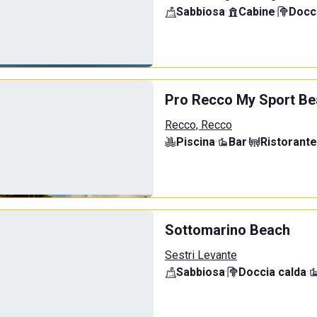
Sabbiosa
·
Cabine
·
Docci
Pro Recco My Sport B
Recco, Recco
Piscina
·
Bar
·
Ristorante
Sottomarino Beach
Sestri Levante
Sabbiosa
·
Doccia calda
·