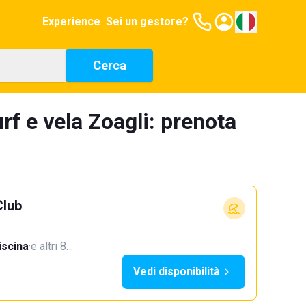
Experience
Sei un gestore?
Cerca
rf e vela Zoagli: prenota
Club
iscina
·
e altri 8…
Vedi disponibilità