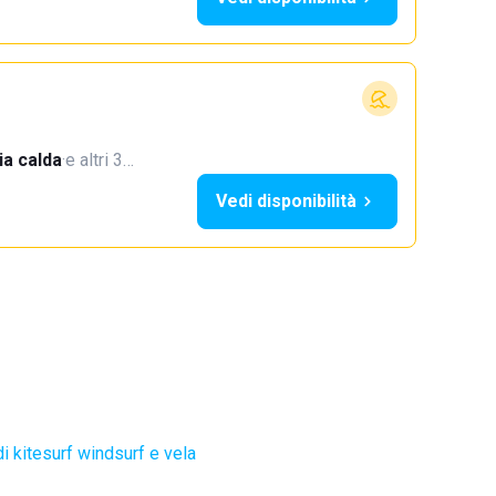
a calda
·
e altri 3…
Vedi disponibilità
i kitesurf windsurf e vela