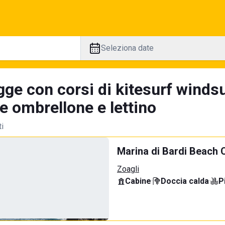
Seleziona date
ge con corsi di kitesurf windsu
e ombrellone e lettino
ti
Marina di Bardi Beach 
Zoagli
Cabine
·
Doccia calda
·
P