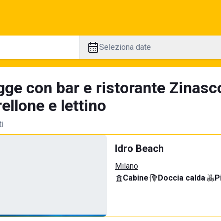
Seleziona date
gge con bar e ristorante Zinasc
llone e lettino
ti
Idro Beach
Milano
Cabine
·
Doccia calda
·
P