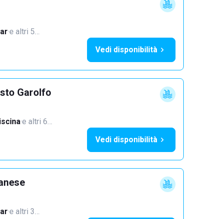
ar
·
e altri 5…
Vedi disponibilità
sto Garolfo
iscina
·
e altri 6…
Vedi disponibilità
lanese
ar
·
e altri 3…