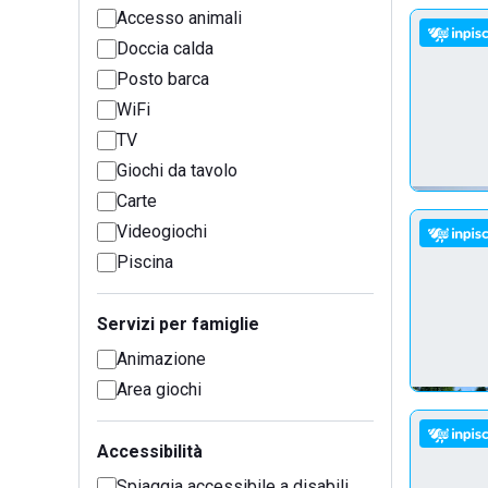
Accesso animali
Doccia calda
Posto barca
WiFi
TV
Giochi da tavolo
Carte
Videogiochi
Piscina
Servizi per famiglie
Animazione
Area giochi
Accessibilità
Spiaggia accessibile a disabili