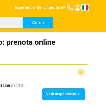
Experience
Sei un gestore?
Cerca
o: prenota online
iscina
·
e altri 8…
Vedi disponibilità