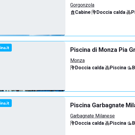
Gorgonzola
Cabine
·
Doccia calda
·
P
Piscina di Monza Pia G
Monza
Doccia calda
·
Piscina
·
B
Piscina Garbagnate Mi
Garbagnate Milanese
Doccia calda
·
Piscina
·
B