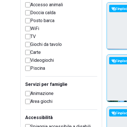
Accesso animali
Doccia calda
Posto barca
WiFi
TV
Giochi da tavolo
Carte
Videogiochi
Piscina
Servizi per famiglie
Animazione
Area giochi
Accessibilità
Spiaggia accessibile a disabili