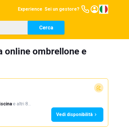
Experience
Sei un gestore?
Cerca
a online ombrellone e
iscina
·
e altri 8…
Vedi disponibilità