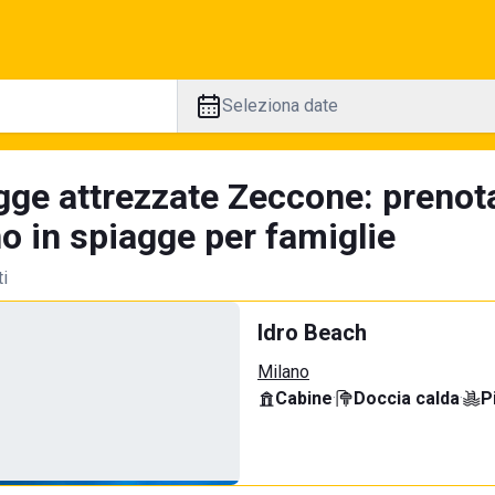
Seleziona date
gge attrezzate Zeccone: prenot
no in spiagge per famiglie
ti
Idro Beach
Milano
Cabine
·
Doccia calda
·
P