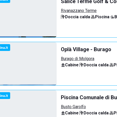
Salice Terme Golf & Co
Rivanazzano Terme
Doccia calda
·
Piscina
·
B
Oplà Village - Burago
Burago di Molgora
Cabine
·
Doccia calda
·
P
Piscina Comunale di Bu
Busto Garolfo
Cabine
·
Doccia calda
·
P