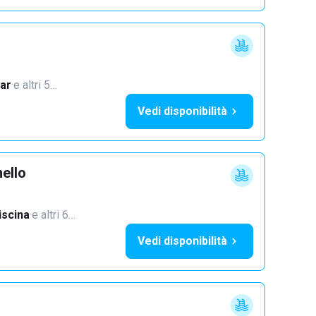
ar
·
e altri 5…
Vedi disponibilità
ello
iscina
·
e altri 6…
Vedi disponibilità