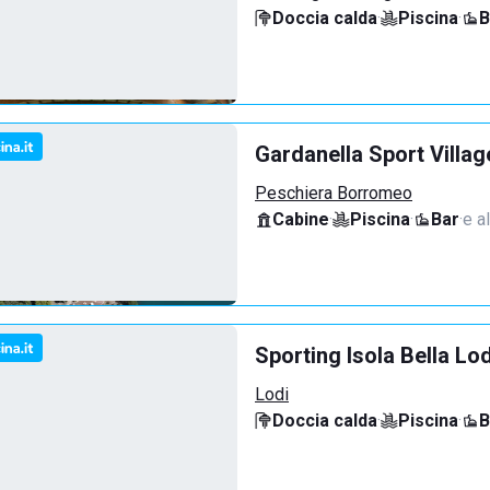
Doccia calda
·
Piscina
·
B
Gardanella Sport Villag
Peschiera Borromeo
Cabine
·
Piscina
·
Bar
·
e al
Sporting Isola Bella Lod
Lodi
Doccia calda
·
Piscina
·
B