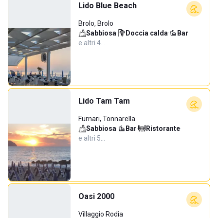
Lido Blue Beach
Brolo, Brolo
Sabbiosa
·
Doccia calda
·
Bar
·
e altri 4…
Lido Tam Tam
Furnari, Tonnarella
Sabbiosa
·
Bar
·
Ristorante
·
e altri 5…
Oasi 2000
Villaggio Rodia