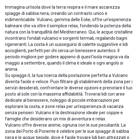
Immagina un'isola dove la terra respira e il mare accarezza
spiagge di sabbia nera, creando un contrasto unico e
indimenticabile. Vulcano, gemma delle Eolie, offre un'esperienza
balneare che va oltre il semplice relax, fondendo la potenza della
natura con la tranquillità del Mediterraneo. Qui, le acque cristalline
incontrano fondali vulcanici e sorgenti termali, regalando bagni
rigeneranti. La costa è un susseguirsi di calette suggestive e lidi
accoglienti, perfetti per chi cerca un benessere autentico. Il
periodo migliore per godere appieno di quest'isola magica va da
maggio a settembre, quando il clima è ideale e ogni angolo si
anima.
Su spiagge.it, la tua ricerca della postazione perfetta a Vulcano
diventa facile e veloce. Puoi filtrare gli stabilimenti della zona per i
servizi desiderati, confrontare le diverse opzioni e prenotare il tuo
posto al sole con la massima affidabilità. Troverai lidi con aree
dedicate al benessere, noleggio di piccole imbarcazioni per
esplorare la costa, e zone relax per un'esperienza di vacanza
senza pensieri. Vulcano è la destinazione ideale per coppie e
famiglie che desiderano un mix di avventura e relax.
Vulcano offre diverse anime, ognuna con le sue peculiarità. La
zona del Porto di Ponente è celebre per le sue spiagge di sabbia
nera e le acque tiepide, dove è facile trovare lidi ben attrezzati e