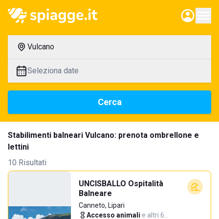
Vulcano
Seleziona date
Cerca
Stabilimenti balneari Vulcano: prenota ombrellone e
lettini
10 Risultati
UNCISBALLO Ospitalità
Balneare
Canneto, Lipari
Accesso animali
·
e altri 6…