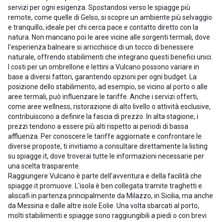
servizi per ogni esigenza. Spostandosi verso le spiagge più
remote, come quelle di Gelso, si scopre un ambiente più selvaggio
e tranquillo, ideale per chi cerca pace e contatto diretto con la
natura. Non mancano poi le aree vicine alle sorgenti termali, dove
l'esperienza balneare si arricchisce di un tocco di benessere
naturale, offrendo stabilimenti che integrano questi benefici unici.
I costi per un ombrellone e lettini a Vulcano possono variare in
base a diversi fattori, garantendo opzioni per ogni budget. La
posizione dello stabilimento, ad esempio, se vicino al porto o alle
aree termali, può influenzare le tariffe. Anche i servizi offerti,
come aree wellness, ristorazione di alto livello o attività esclusive,
contribuiscono a definire la fascia di prezzo. In alta stagione, i
prezzi tendono a essere più alti rispetto ai periodi di bassa
affluenza. Per conoscere le tariffe aggiornate e confrontare le
diverse proposte, ti invitiamo a consultare direttamente la listing
su spiagge.it, dove troverai tutte le informazioni necessarie per
una scelta trasparente.
Raggiungere Vulcano è parte dell'avventura e della facilità che
spiagge.it promuove. L'isola è ben collegata tramite traghetti e
aliscafi in partenza principalmente da Milazzo, in Sicilia, ma anche
da Messina e dalle altre isole Eolie. Una volta sbarcati al porto,
molti stabilimenti e spiagge sono raggiungibili a piedi o con brevi