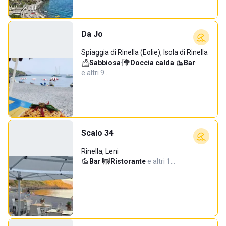
Da Jo
Spiaggia di Rinella (Eolie), Isola di Rinella
Sabbiosa
·
Doccia calda
·
Bar
·
e altri 9…
Scalo 34
Rinella, Leni
Bar
·
Ristorante
·
e altri 1…