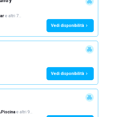
untry
ar
·
e altri 7…
Vedi disponibilità
Vedi disponibilità
Piscina
·
e altri 9…