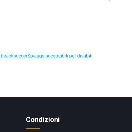
e beachsoccer
Spiagge accessibili per disabili
Condizioni