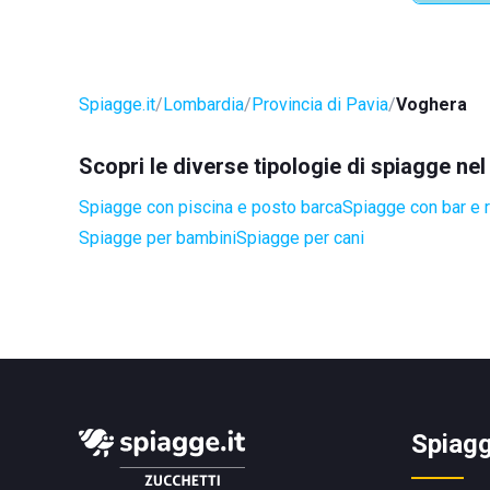
Spiagge.it
Lombardia
Provincia di Pavia
Voghera
Scopri le diverse tipologie di spiagge n
Spiagge con piscina e posto barca
Spiagge con bar e r
Spiagge per bambini
Spiagge per cani
Spiagg