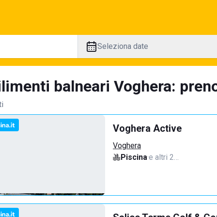
Seleziona date
limenti balneari Voghera: preno
ti
Voghera Active
Voghera
Piscina
·
e altri 2…