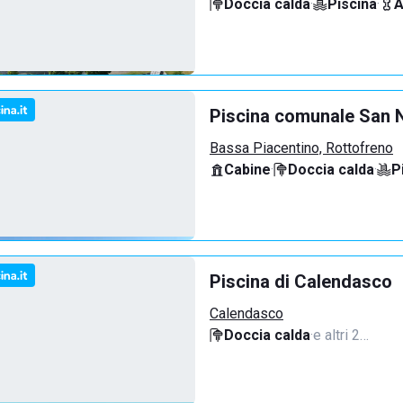
Doccia calda
·
Piscina
·
A
Piscina comunale San N
Bassa Piacentino, Rottofreno
Cabine
·
Doccia calda
·
P
Piscina di Calendasco
Calendasco
Doccia calda
·
e altri 2…