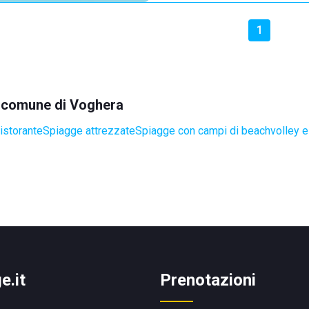
1
el comune di Voghera
istorante
Spiagge attrezzate
Spiagge con campi di beachvolley 
e.it
Prenotazioni