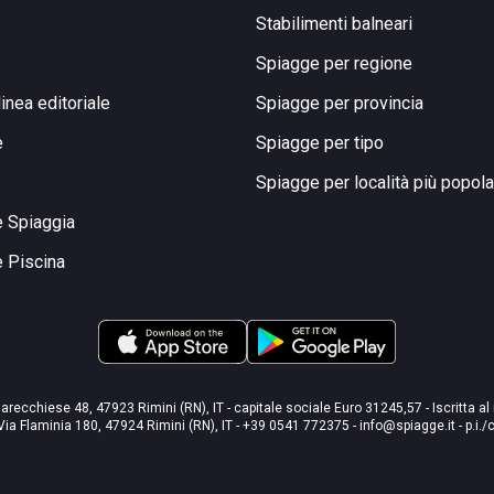
Stabilimenti balneari
Spiagge per regione
linea editoriale
Spiagge per provincia
e
Spiagge per tipo
Spiagge per località più popola
e Spiaggia
e Piscina
arecchiese 48, 47923 Rimini (RN), IT - capitale sociale Euro 31245,57 - Iscritta al
Via Flaminia 180, 47924 Rimini (RN), IT
-
+39 0541 772375
-
info@spiagge.it
- p.i