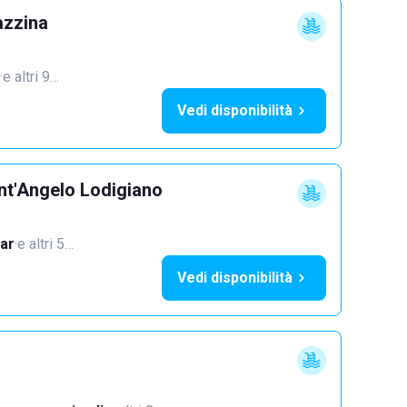
azzina
·
e altri 9…
Vedi disponibilità
nt'Angelo Lodigiano
ar
·
e altri 5…
Vedi disponibilità