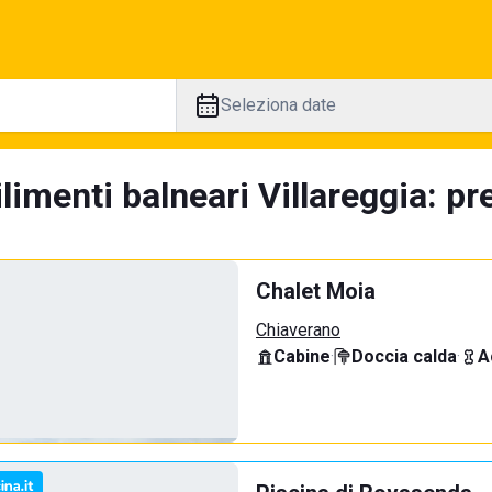
Seleziona date
limenti balneari Villareggia: pr
Chalet Moia
Chiaverano
Cabine
·
Doccia calda
·
A