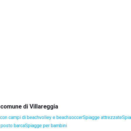
l comune di Villareggia
con campi di beachvolley e beachsoccer
Spiagge attrezzate
Spia
 posto barca
Spiagge per bambini