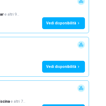
ar
·
e altri 9…
Vedi disponibilità
Vedi disponibilità
iscina
·
e altri 7…