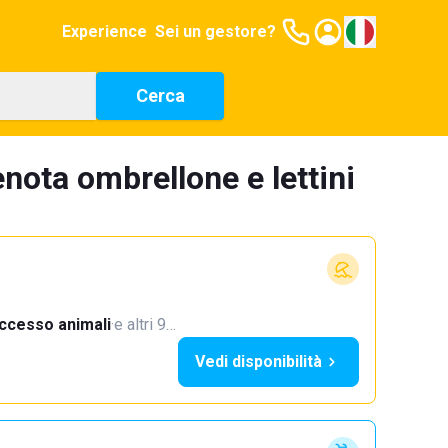
Experience
Sei un gestore?
Cerca
enota ombrellone e lettini
ccesso animali
·
e altri 9…
Vedi disponibilità