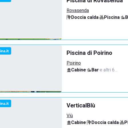
Piscina di Rovasenda
Rovasenda
Doccia calda
·
Piscina
·
B
Piscina di Poirino
Poirino
Cabine
·
Bar
·
e altri 6…
VerticalBlù
Viù
Cabine
·
Doccia calda
·
P