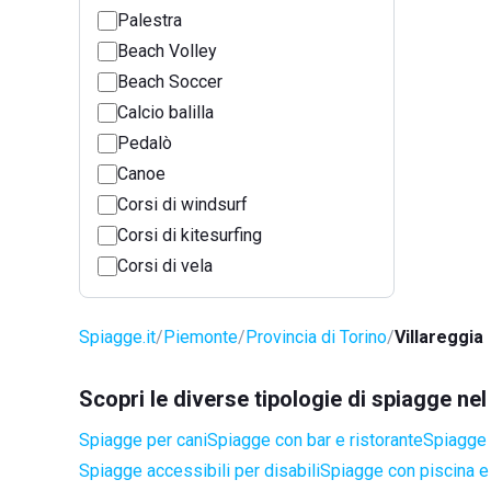
Palestra
Beach Volley
Beach Soccer
Calcio balilla
Pedalò
Canoe
Corsi di windsurf
Corsi di kitesurfing
Corsi di vela
Spiagge.it
Piemonte
Provincia di Torino
Villareggia
Scopri le diverse tipologie di spiagge ne
Spiagge per cani
Spiagge con bar e ristorante
Spiagge 
Spiagge accessibili per disabili
Spiagge con piscina e