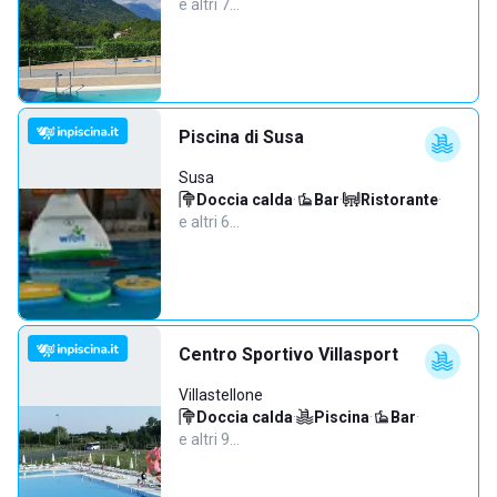
e altri 7…
Piscina di Susa
Susa
Doccia calda
·
Bar
·
Ristorante
·
e altri 6…
Centro Sportivo Villasport
Villastellone
Doccia calda
·
Piscina
·
Bar
·
e altri 9…