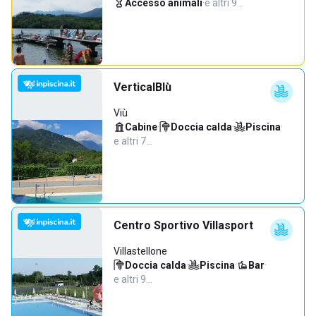
Accesso animali
·
e altri 9…
VerticalBlù
Viù
Cabine
·
Doccia calda
·
Piscina
·
e altri 7…
Centro Sportivo Villasport
Villastellone
Doccia calda
·
Piscina
·
Bar
·
e altri 9…