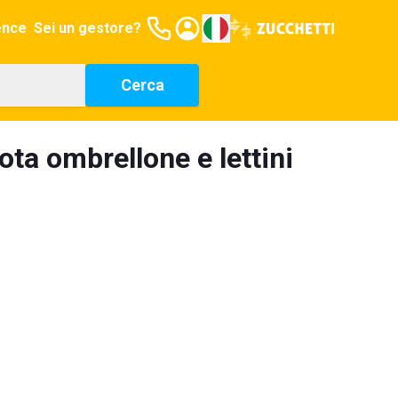
ence
Sei un gestore?
Cerca
ota ombrellone e lettini