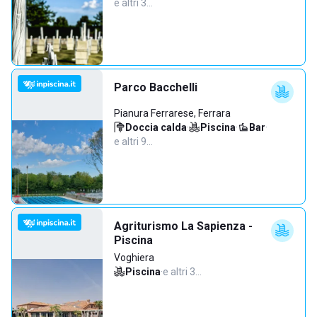
e altri 3…
Parco Bacchelli
Pianura Ferrarese, Ferrara
Doccia calda
·
Piscina
·
Bar
·
e altri 9…
Agriturismo La Sapienza -
Piscina
Voghiera
Piscina
·
e altri 3…