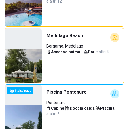
e altri 12…
Medolago Beach
Bergamo, Medolago
Accesso animali
·
Bar
·
e altri 4…
Piscina Pontenure
Pontenure
Cabine
·
Doccia calda
·
Piscina
·
e altri 5…