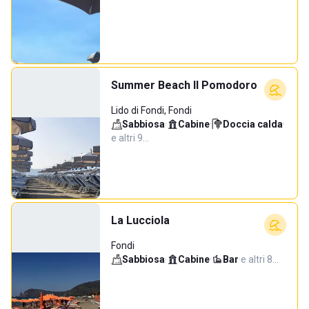
Summer Beach Il Pomodoro
Lido di Fondi, Fondi
Sabbiosa
·
Cabine
·
Doccia calda
·
e altri 9…
La Lucciola
Fondi
Sabbiosa
·
Cabine
·
Bar
·
e altri 8…