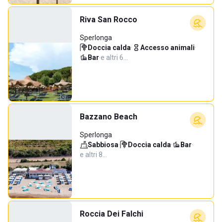
Riva San Rocco
Sperlonga
Doccia calda
·
Accesso animali
·
Bar
·
e altri 6…
Bazzano Beach
Sperlonga
Sabbiosa
·
Doccia calda
·
Bar
·
e altri 8…
Roccia Dei Falchi