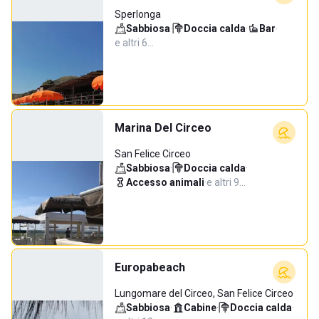
Sperlonga
Sabbiosa
·
Doccia calda
·
Bar
·
e altri 6…
Marina Del Circeo
San Felice Circeo
Sabbiosa
·
Doccia calda
·
Accesso animali
·
e altri 9…
Europabeach
Lungomare del Circeo, San Felice Circeo
Sabbiosa
·
Cabine
·
Doccia calda
·