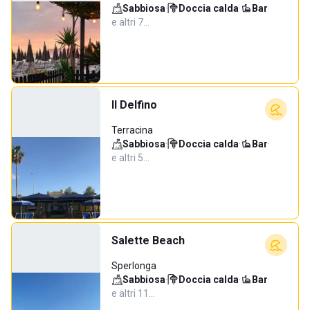
Sabbiosa
·
Doccia calda
·
Bar
·
e altri 7…
Il Delfino
Terracina
Sabbiosa
·
Doccia calda
·
Bar
·
e altri 5…
Salette Beach
Sperlonga
Sabbiosa
·
Doccia calda
·
Bar
·
e altri 11…