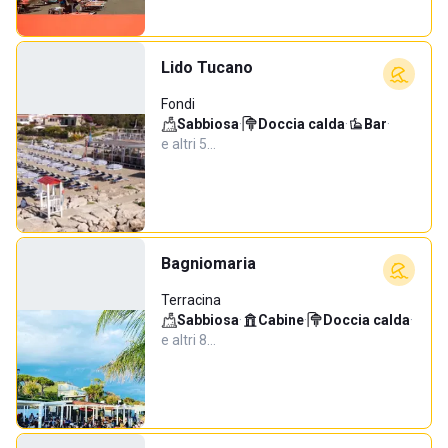
Lido Tucano
Fondi
Sabbiosa
·
Doccia calda
·
Bar
·
e altri 5…
Bagniomaria
Terracina
Sabbiosa
·
Cabine
·
Doccia calda
·
e altri 8…