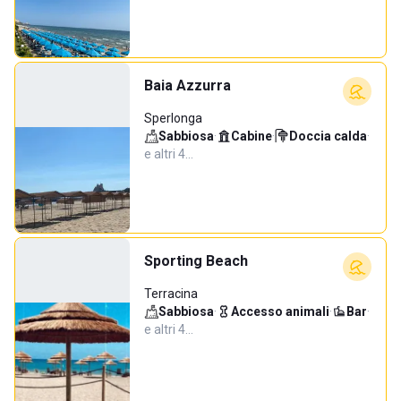
Baia Azzurra
Sperlonga
Sabbiosa
·
Cabine
·
Doccia calda
·
e altri 4…
Sporting Beach
Terracina
Sabbiosa
·
Accesso animali
·
Bar
·
e altri 4…