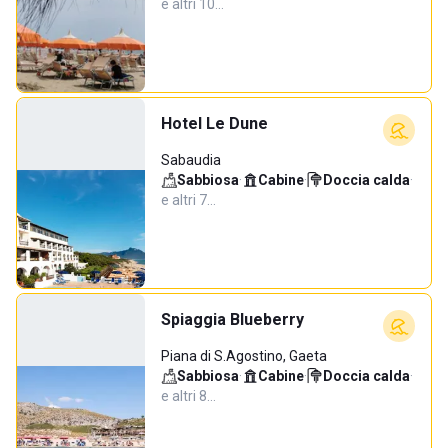
e altri 10…
Hotel Le Dune
Sabaudia
Sabbiosa
·
Cabine
·
Doccia calda
·
e altri 7…
Spiaggia Blueberry
Piana di S.Agostino, Gaeta
Sabbiosa
·
Cabine
·
Doccia calda
·
e altri 8…