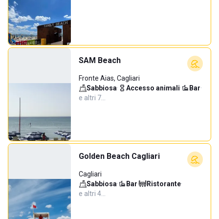
SAM Beach
Fronte Aias, Cagliari
Sabbiosa
·
Accesso animali
·
Bar
·
e altri 7…
Golden Beach Cagliari
Cagliari
Sabbiosa
·
Bar
·
Ristorante
·
e altri 4…