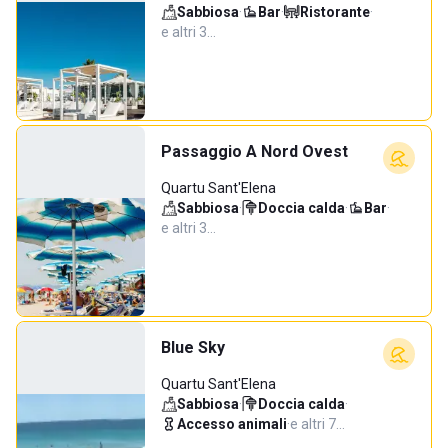
Sabbiosa
·
Bar
·
Ristorante
·
e altri 3…
Passaggio A Nord Ovest
Quartu Sant'Elena
Sabbiosa
·
Doccia calda
·
Bar
·
e altri 3…
Blue Sky
Quartu Sant'Elena
Sabbiosa
·
Doccia calda
·
Accesso animali
·
e altri 7…