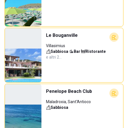
Le Bouganville
Villasimius
Sabbiosa
·
Bar
·
Ristorante
·
e altri 2…
Penelope Beach Club
Maladroxia, Sant'Antioco
Sabbiosa