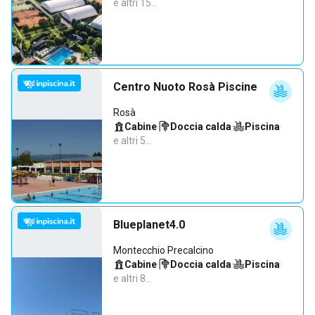
e altri 15…
Centro Nuoto Rosà Piscine
Rosà
Cabine
·
Doccia calda
·
Piscina
·
e altri 5…
Blueplanet4.0
Montecchio Precalcino
Cabine
·
Doccia calda
·
Piscina
·
e altri 8…