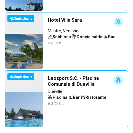
Hotel Villa Sara
Mestre, Venezia
Sabbiosa
·
Doccia calda
·
Bar
·
e altri 6…
Leosport S.C. - Piscina
Comunale di Dueville
Dueville
Piscina
·
Bar
·
Ristorante
·
e altri 6…