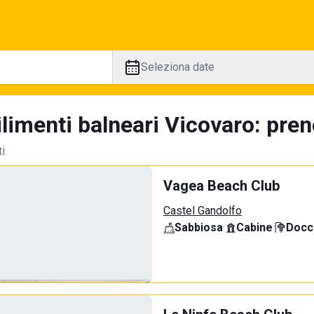
Seleziona date
limenti balneari Vicovaro: pren
ti
Vagea Beach Club
Castel Gandolfo
Sabbiosa
·
Cabine
·
Docci