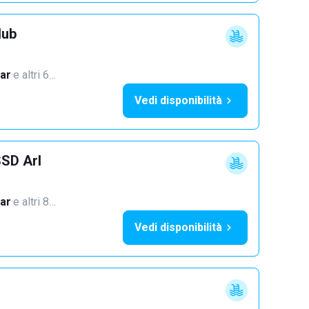
lub
ar
·
e altri 6…
Vedi disponibilità
SSD Arl
ar
·
e altri 8…
Vedi disponibilità