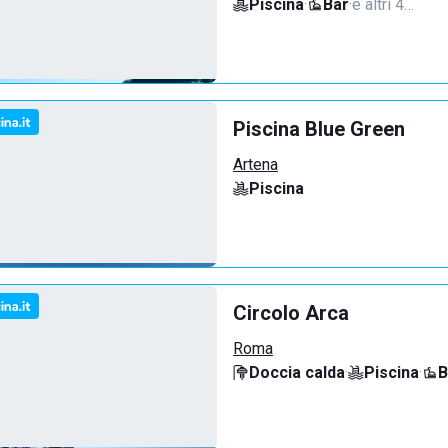
Piscina
·
Bar
·
e altri 4…
Piscina Blue Green
Artena
Piscina
Circolo Arca
Roma
Doccia calda
·
Piscina
·
B