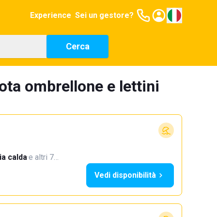
Experience
Sei un gestore?
Cerca
ota ombrellone e lettini
a calda
·
e altri 7…
Vedi disponibilità