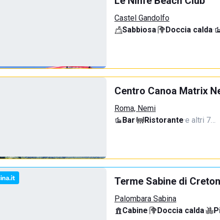
Le Ninfe Beach Club
Castel Gandolfo
Sabbiosa
·
Doccia calda
·
Centro Canoa Matrix N
Roma, Nemi
Bar
·
Ristorante
·
e altri 7…
Terme Sabine di Creto
Palombara Sabina
Cabine
·
Doccia calda
·
P