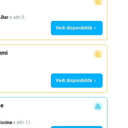
Bar
·
e altri 5…
Vedi disponibilità
emi
Vedi disponibilità
ne
iscina
·
e altri 11…