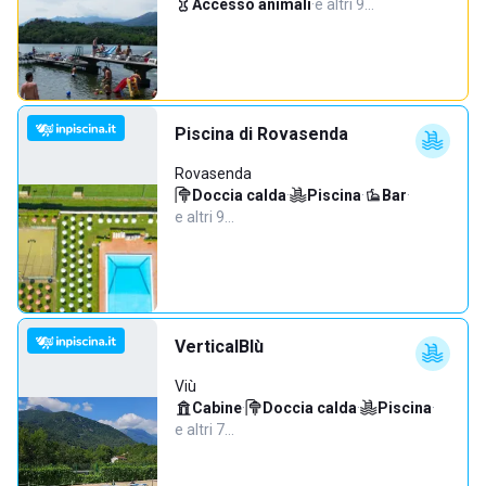
Accesso animali
·
e altri 9…
Piscina di Rovasenda
Rovasenda
Doccia calda
·
Piscina
·
Bar
·
e altri 9…
VerticalBlù
Viù
Cabine
·
Doccia calda
·
Piscina
·
e altri 7…