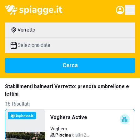
Verretto
Seleziona date
Cerca
Stabilimenti balneari Verretto: prenota ombrellone e
lettini
16 Risultati
Voghera Active
Voghera
Piscina
·
e altri 2…