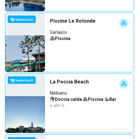
Piscine Le Rotonde
Garlasco
Piscina
La Poccia Beach
Nibbiano
Doccia calda
·
Piscina
·
Bar
·
e altri 6…