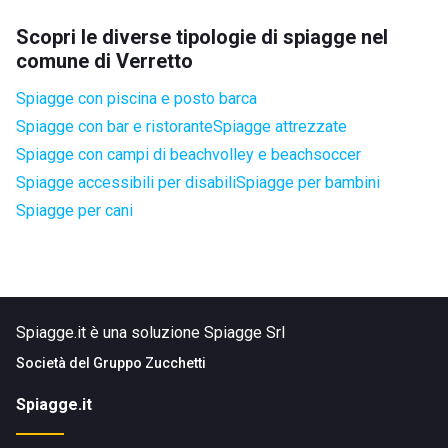
Scopri le diverse tipologie di spiagge nel
comune di Verretto
Spiagge con piscina e posto barca
Spiagge con bar e ristorante
Spiagge attrezzate
Spiagge con campi di beachvolley e beachsoccer
Spiagge accessibili per disabili
Spiagge per bambini
Spiagge per cani
Spiagge.it è una soluzione Spiagge Srl
Società del
Gruppo Zucchetti
Spiagge.it