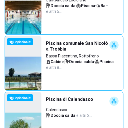
Sant'Angelo Lodigiano
Doccia calda
·
Piscina
·
Bar
·
e altri 5…
Piscina comunale San Nicolò
a Trebbia
Bassa Piacentino, Rottofreno
Cabine
·
Doccia calda
·
Piscina
·
e altri 8…
Piscina di Calendasco
Calendasco
Doccia calda
·
e altri 2…