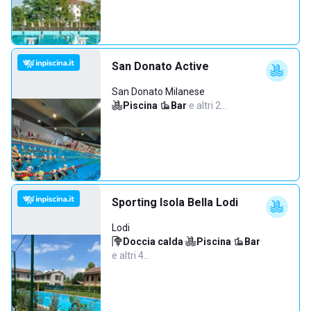
San Donato Active
San Donato Milanese
Piscina
·
Bar
·
e altri 2…
Sporting Isola Bella Lodi
Lodi
Doccia calda
·
Piscina
·
Bar
·
e altri 4…