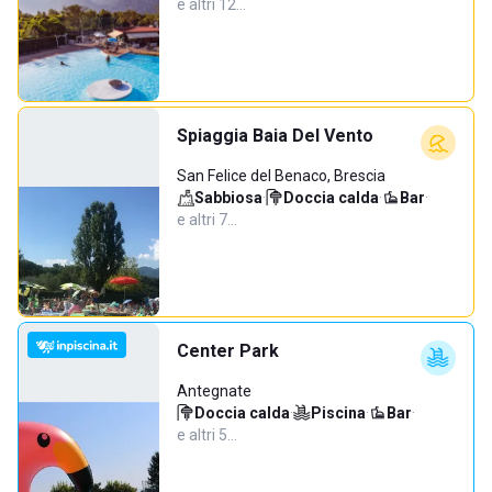
e altri 12…
Spiaggia Baia Del Vento
San Felice del Benaco, Brescia
Sabbiosa
·
Doccia calda
·
Bar
·
e altri 7…
Center Park
Antegnate
Doccia calda
·
Piscina
·
Bar
·
e altri 5…