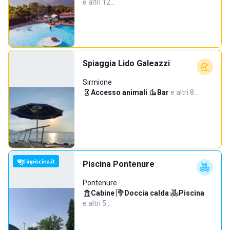
e altri 12…
Spiaggia Lido Galeazzi
Sirmione
Accesso animali
·
Bar
·
e altri 8…
Piscina Pontenure
Pontenure
Cabine
·
Doccia calda
·
Piscina
·
e altri 5…