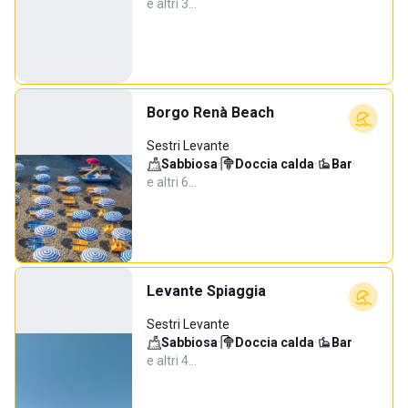
e altri 3…
Borgo Renà Beach
Sestri Levante
Sabbiosa
·
Doccia calda
·
Bar
·
e altri 6…
Levante Spiaggia
Sestri Levante
Sabbiosa
·
Doccia calda
·
Bar
·
e altri 4…