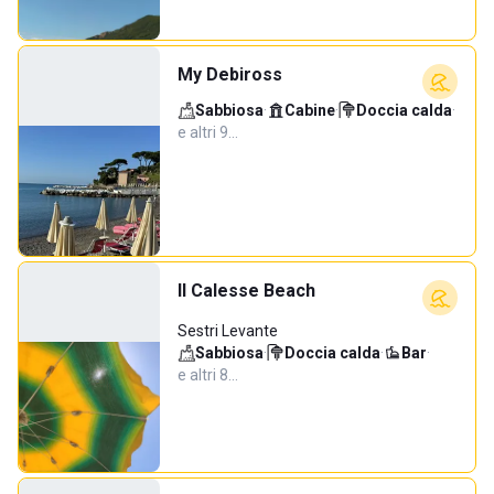
My Debiross
Sabbiosa
·
Cabine
·
Doccia calda
·
e altri 9…
Il Calesse Beach
Sestri Levante
Sabbiosa
·
Doccia calda
·
Bar
·
e altri 8…