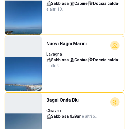
Sabbiosa
·
Cabine
·
Doccia calda
·
e altri 13…
Nuovi Bagni Marini
Lavagna
Sabbiosa
·
Cabine
·
Doccia calda
·
e altri 9…
Bagni Onda Blu
Chiavari
Sabbiosa
·
Bar
·
e altri 6…