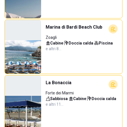
Marina di Bardi Beach Club
Zoagli
Cabine
·
Doccia calda
·
Piscina
·
e altri 8…
La Bonaccia
Forte dei Marmi
Sabbiosa
·
Cabine
·
Doccia calda
·
e altri 11…