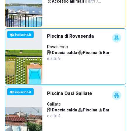
Accesso animali
·
e altri 7…
Piscina di Rovasenda
Rovasenda
Doccia calda
·
Piscina
·
Bar
·
e altri 9…
Piscina Oasi Galliate
Galliate
Doccia calda
·
Piscina
·
Bar
·
e altri 4…