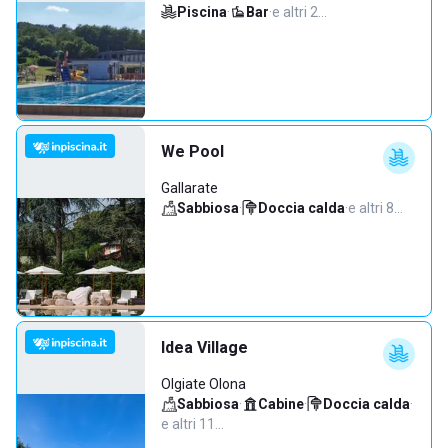
Piscina
·
Bar
·
e altri 2…
We Pool
Gallarate
Sabbiosa
·
Doccia calda
·
e altri 8…
Idea Village
Olgiate Olona
Sabbiosa
·
Cabine
·
Doccia calda
·
e altri 11…