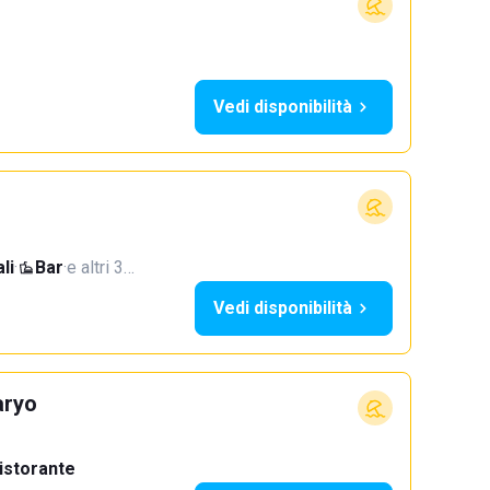
Vedi disponibilità
li
·
Bar
·
e altri 3…
Vedi disponibilità
aryo
istorante