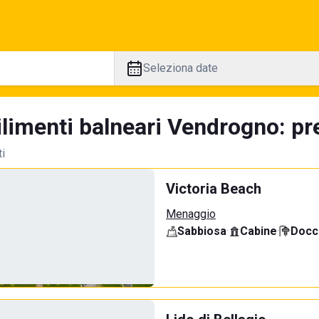
Seleziona date
limenti balneari Vendrogno: pre
ti
Victoria Beach
Menaggio
Sabbiosa
·
Cabine
·
Docci