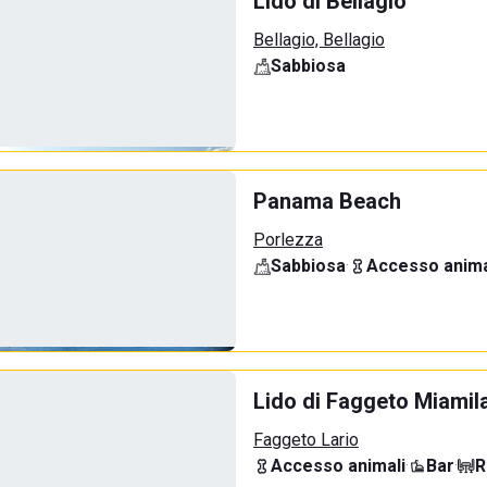
Lido di Bellagio
Bellagio, Bellagio
Sabbiosa
Panama Beach
Porlezza
Sabbiosa
·
Accesso anima
Lido di Faggeto Miamil
Faggeto Lario
Accesso animali
·
Bar
·
R