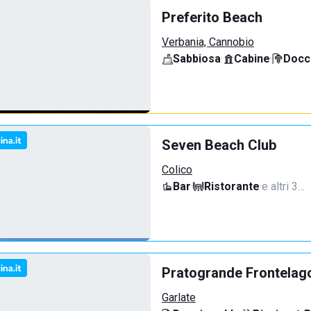
Preferito Beach
Verbania, Cannobio
Sabbiosa
·
Cabine
·
Docci
Seven Beach Club
Colico
Bar
·
Ristorante
·
e altri 3…
Pratogrande Frontelag
Garlate