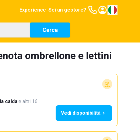
Experience
Sei un gestore?
Cerca
nota ombrellone e lettini
a calda
·
e altri 16…
Vedi disponibilità