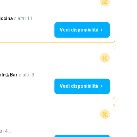
iscina
·
e altri 11…
Vedi disponibilità
li
·
Bar
·
e altri 3…
Vedi disponibilità
tri 4…