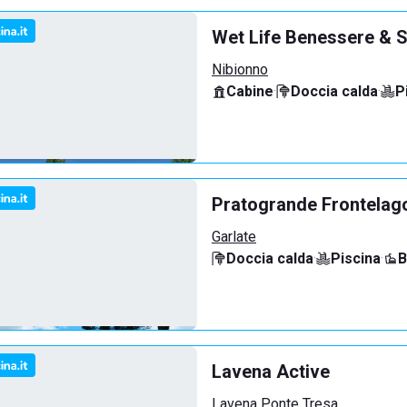
Wet Life Benessere & S
Nibionno
Cabine
·
Doccia calda
·
P
Pratogrande Frontelag
Garlate
Doccia calda
·
Piscina
·
B
Lavena Active
Lavena Ponte Tresa