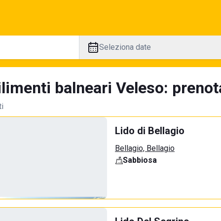
Seleziona date
limenti balneari Veleso: prenot
ti
Lido di Bellagio
Bellagio, Bellagio
Sabbiosa