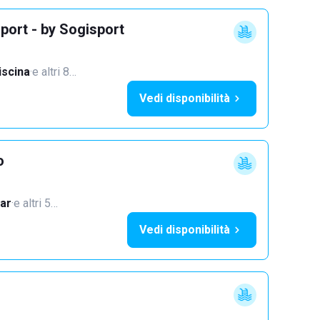
port - by Sogisport
iscina
·
e altri 8…
Vedi disponibilità
o
ar
·
e altri 5…
Vedi disponibilità