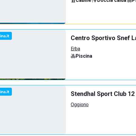
Cabine
·
Doccia calda
·
P
Centro Sportivo Snef L
Erba
Piscina
Stendhal Sport Club 12
Oggiono