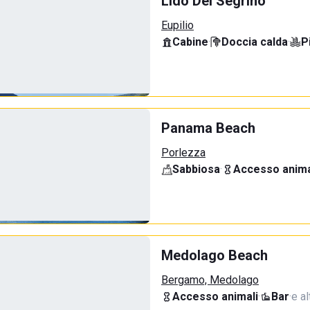
Lido Del Segrino
Eupilio
Cabine
·
Doccia calda
·
P
Panama Beach
Porlezza
Sabbiosa
·
Accesso anima
Medolago Beach
Bergamo, Medolago
Accesso animali
·
Bar
·
e al