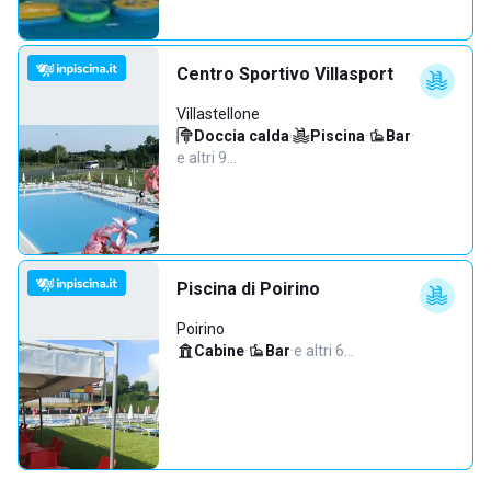
Centro Sportivo Villasport
Villastellone
Doccia calda
·
Piscina
·
Bar
·
e altri 9…
Piscina di Poirino
Poirino
Cabine
·
Bar
·
e altri 6…