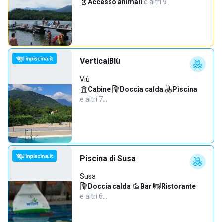
Accesso animali
·
e altri 9…
VerticalBlù
Viù
Cabine
·
Doccia calda
·
Piscina
·
e altri 7…
Piscina di Susa
Susa
Doccia calda
·
Bar
·
Ristorante
·
e altri 6…