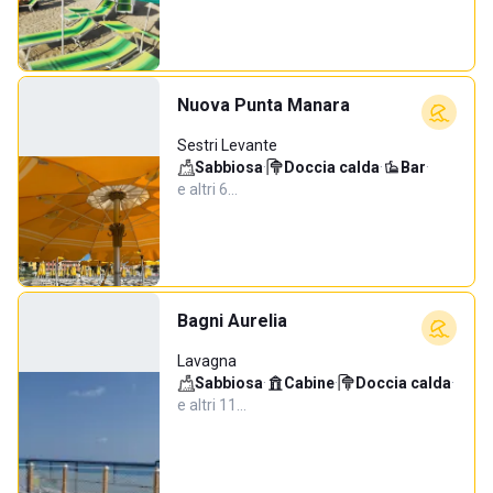
Nuova Punta Manara
Sestri Levante
Sabbiosa
·
Doccia calda
·
Bar
·
e altri 6…
Bagni Aurelia
Lavagna
Sabbiosa
·
Cabine
·
Doccia calda
·
e altri 11…