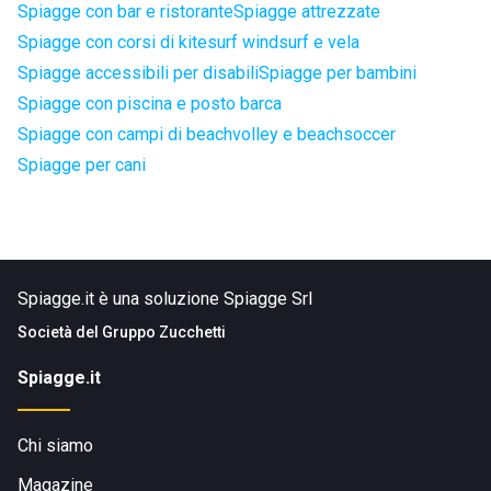
Spiagge con bar e ristorante
Spiagge attrezzate
Spiagge con corsi di kitesurf windsurf e vela
Spiagge accessibili per disabili
Spiagge per bambini
Spiagge con piscina e posto barca
Spiagge con campi di beachvolley e beachsoccer
Spiagge per cani
Spiagge.it è una soluzione Spiagge Srl
Società del
Gruppo Zucchetti
Spiagge.it
Chi siamo
Magazine