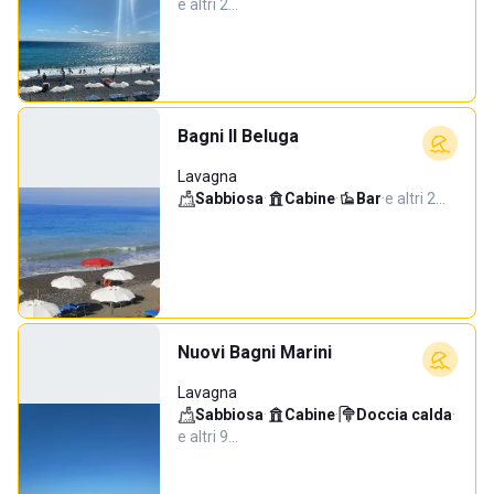
e altri 2…
Bagni Il Beluga
Lavagna
Sabbiosa
·
Cabine
·
Bar
·
e altri 2…
Nuovi Bagni Marini
Lavagna
Sabbiosa
·
Cabine
·
Doccia calda
·
e altri 9…