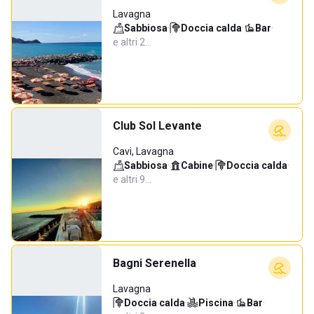
Lavagna
Sabbiosa
·
Doccia calda
·
Bar
·
e altri 2…
Club Sol Levante
Cavi, Lavagna
Sabbiosa
·
Cabine
·
Doccia calda
·
e altri 9…
Bagni Serenella
Lavagna
Doccia calda
·
Piscina
·
Bar
·