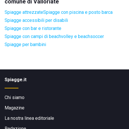
comune di Valloriate
Spiagge attrezzate
Spiagge con piscina e posto barca
Spiagge accessibili per disabili
Spiagge con bar e ristorante
Spiagge con campi di beachvolley e beachsoccer
Spiagge per bambini
Spiagge.it
Chi siamo
Magazine
La nostra linea editoriale
Redazione